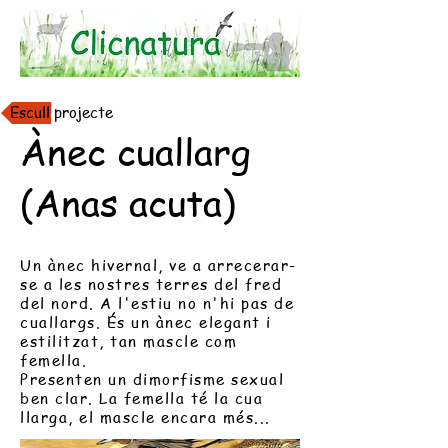
Escull projecte
Ànec cuallarg
(Anas acuta)
Un ànec hivernal, ve a arrecerar-
se a les nostres terres del fred
del nord. A l'estiu no n'hi pas de
cuallargs. És un ànec elegant i
estilitzat, tan mascle com
femella.
Presenten un dimorfisme sexual
ben clar. La femella té la cua
llarga, el mascle encara més...