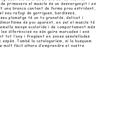
 de primavera el mascle és un desvergonyit i es
lt una branca cantant de forma prou estrident,
el seu refugi de garrigues, bardisses,
 seu plomatge té un to granatós, delicat i
 dimorfisme és poc aparent, en zel el mascle té
a femella menys acolorida i de comportament més
 les diferències no són gaire marcades i ens
t tot l’any i freqüent en zones assolellades
c espès. També la catalogaríem, si la busquem
de molt fàcil alhora d’emprendre el nostre