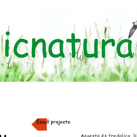
Escull projecte
Aquesta és fredolica, l