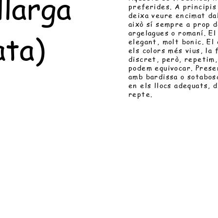
llarga
preferides. A principis
deixa veure encimat da
això sí sempre a prop d
ata)
argelagues o romaní. El
elegant, molt bonic. El
els colors més vius, l
discret, però, repetim,
podem equivocar. Presen
amb bardissa o sotabos
en els llocs adequats, 
repte.